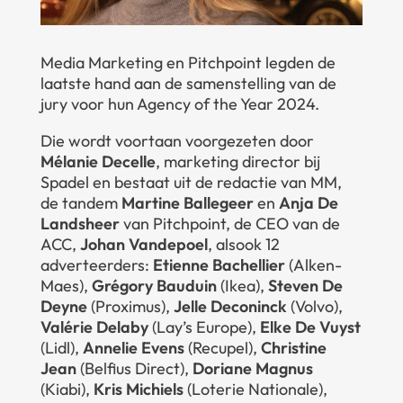
Media Marketing en Pitchpoint legden de
laatste hand aan de samenstelling van de
jury voor hun Agency of the Year 2024.
Die wordt voortaan voorgezeten door
Mélanie Decelle
, marketing director bij
Spadel en bestaat uit de redactie van MM,
de tandem
Martine Ballegeer
en
Anja De
Landsheer
van Pitchpoint, de CEO van de
ACC,
Johan Vandepoel
, alsook 12
adverteerders:
Etienne Bachellier
(Alken-
Maes),
Grégory Bauduin
(Ikea),
Steven De
Deyne
(Proximus),
Jelle Deconinck
(Volvo),
Valérie Delaby
(Lay’s Europe),
Elke De Vuyst
(Lidl),
Annelie Evens
(Recupel),
Christine
Jean
(Belfius Direct),
Doriane Magnus
(Kiabi),
Kris Michiels
(Loterie Nationale),