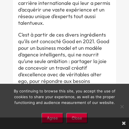
carrière internationale qui leur a permis
d’acquérir une vaste expérience et un
réseau unique d’experts tout aussi
talentueux.
C’est à partir de ces divers ingrédients
qu’ils ont concocté Good en 2021. Good
pour un business model et un modèle
d’agence intelligents, qui ne nourrit
qu’une seule ambition : partager la joie
de concevoir un travail créatif
d’excellence avec de véritables alter
ego, pour répondre aux besoins
ambitieux de clients exigeants, ici et à
By continuing to browse this site, you accept the use of
l’étranger.
cookies to share your experience, as well as the proper
functioning and audience measurement of our website.
More informations
Agree
Close
FR
REGISTER