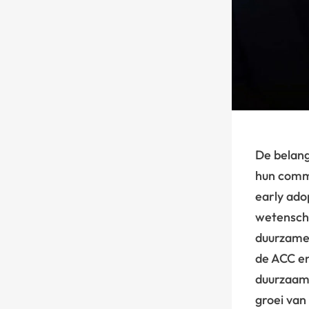
De belang
hun commu
early ado
wetenscha
duurzame 
de ACC en
duurzaamh
groei van 