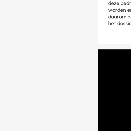
deze bedr
worden en
daarom he
het dossi