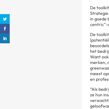
De toolki
Strategie
in goede 
centric”-
De toolki
(potentië
beoordelen
het bedri
Want ook 
merken, c
greenwash
meest opr
en profes
“Als bedr
ze hun in
verwachti
geloofwaa