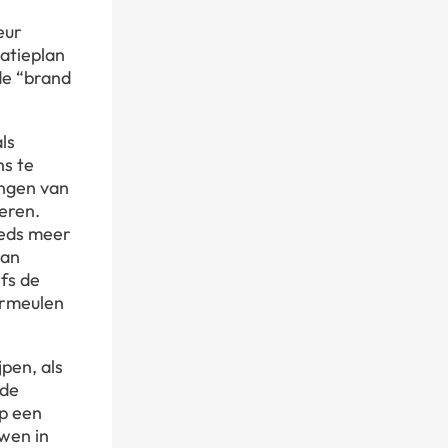
eur
atieplan
de “brand
ls
ns te
ingen van
eren.
eeds meer
van
fs de
ermeulen
pen, als
 de
op een
wen in