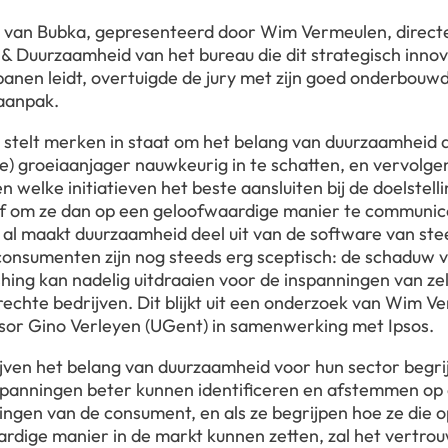
t van Bubka, gepresenteerd door Wim Vermeulen, direct
 & Duurzaamheid van het bureau die dit strategisch innov
banen leidt, overtuigde de jury met zijn goed onderbouw
aanpak.
t stelt merken in staat om het belang van duurzaamheid a
le) groeiaanjager nauwkeurig in te schatten, en vervolge
 welke initiatieven het beste aansluiten bij de doelstell
jf om ze dan op een geloofwaardige manier te communic
al maakt duurzaamheid deel uit van de software van st
onsumenten zijn nog steeds erg sceptisch: de schaduw 
ing kan nadelig uitdraaien voor de inspanningen van zel
echte bedrijven. Dit blijkt uit een onderzoek van Wim V
sor Gino Verleyen (UGent) in samenwerking met Ipsos.
ijven het belang van duurzaamheid voor hun sector begrij
spanningen beter kunnen identificeren en afstemmen op
ngen van de consument, en als ze begrijpen hoe ze die 
rdige manier in de markt kunnen zetten, zal het vertrou