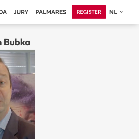
DA
JURY
PALMARES
NL
REGISTER
m Bubka