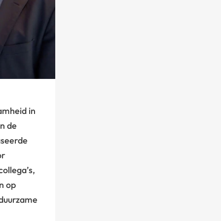
amheid in
an de
aseerde
or
ollega’s,
n op
 duurzame