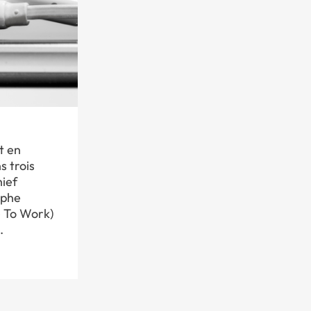
t en
s trois
hief
ophe
e To Work)
.