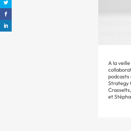
A la veill
collabora
podcasts a
Strategy 
Crasselts
et Stépha