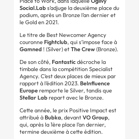
Place to Work, dans laquelle
Ogilvy
Social.Lab
s’adjuge la deuxième place du
podium, après un Bronze l’an dernier et
le Gold en 2021.
Le titre de Best Newcomer Agency
couronne
Fightclub
, qui s’impose face à
Gamned
! (Silver) et
The Crew
(Bronze).
De son côté,
Fantastic
décroche la
timbale dans la compétition Specialist
Agency. C’est deux places de mieux par
rapport à l’édition 2023.
BeInfluence
Europe
remporte le Silver, tandis que
Stellar Lab
repart avec le Bronze.
Cette année, le prix Positive Impact est
attribué à
Bubka
, devant
VO Group
,
qui, après la 1ère place l’an dernier,
termine deuxième à cette édition.